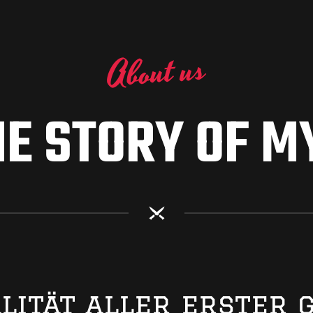
About us
E STORY OF M
lität aller erster 