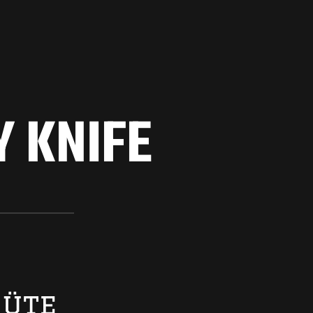
Y KNIFE
güte