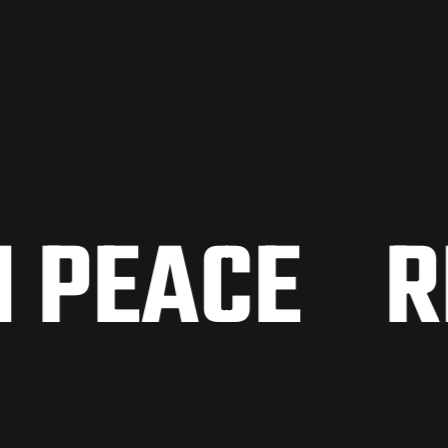
EACE
RIP(